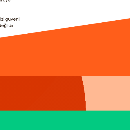
mi üye
izi güvenli
eğildir.