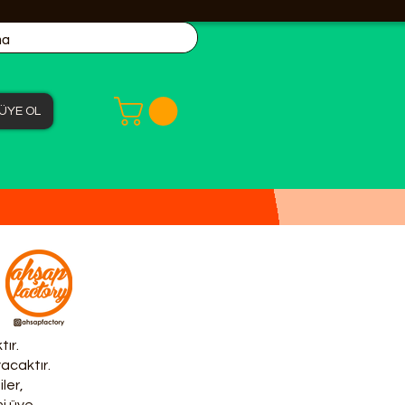
ÜYE OL
tır.
yacaktır.
ler,