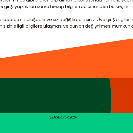
yelerimiz bu gibi bilgileri alıp almama konusunda her türlü seçi
ye girişi yaptıktan sonra hesap bilgileri bölümünden bu seçim
sadece siz ulaşabilir ve siz değiştirebilirsiniz. Üye giriş bilgilerin
izinle ilgili bilgilere ulaşması ve bunları değiştirmesi mümkün d
SEASDOOR 2024