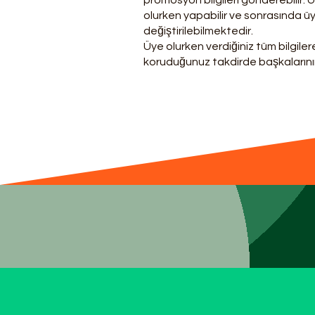
promosyon bilgileri gönderebilir. Ü
olurken yapabilir ve sonrasında ü
değiştirilebilmektedir.
Üye olurken verdiğiniz tüm bilgilere 
koruduğunuz takdirde başkalarının s