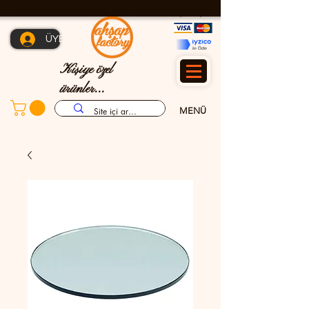
TÜM TÜRKİYE'YE KARGO İMKANI - GÜVENLİ ALIŞVERİŞ
ÜYE OL
Kişiye özel
ürünler...
MENÜ