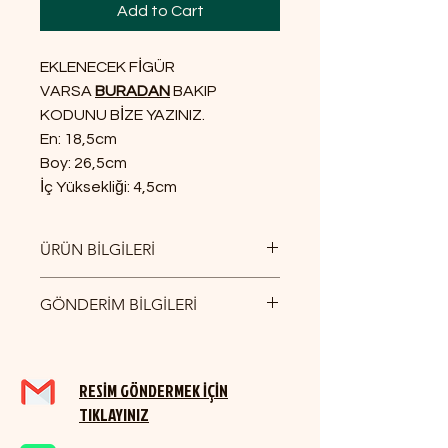
Add to Cart
EKLENECEK FİGÜR
VARSA
BURADAN
BAKIP
KODUNU BİZE YAZINIZ.
En: 18,5cm
Boy: 26,5cm
İç Yüksekliği: 4,5cm
ÜRÜN BİLGİLERİ
En: 18,5cm
GÖNDERİM BİLGİLERİ
Boy: 26,5cm
İç Yüksekliği: 4,5cm
YURTİÇİ KARGO İLE GÖNDERİM
SAĞLANMAKTADIR.
RESİM GÖNDERMEK İÇİN
TIKLAYINIZ