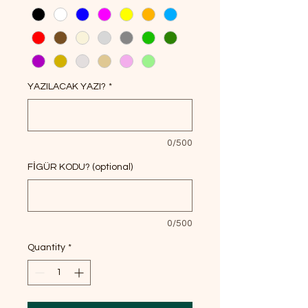
YAZILACAK YAZI?
*
0/500
FİGÜR KODU? (optional)
0/500
Quantity
*