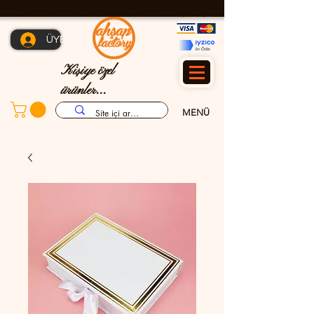
TÜM TÜRKİYE'YE KARGO İMKANI - GÜVENLİ ALIŞVERİŞ
ÜYE OL
Kişiye özel
ürünler...
MENÜ