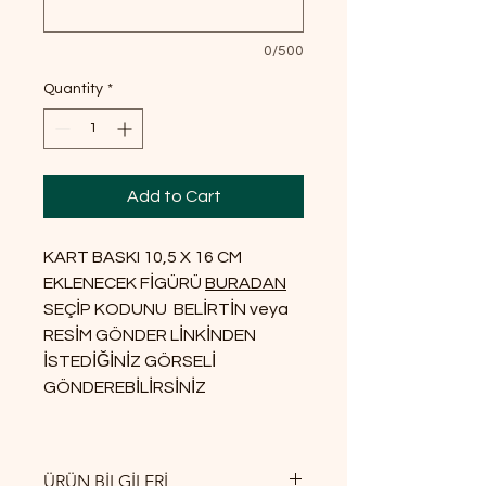
0/500
Quantity
*
Add to Cart
KART BASKI 10,5 X 16 CM
EKLENECEK FİGÜRÜ
BURADAN
SEÇİP KODUNU BELİRTİN veya
RESİM GÖNDER LİNKİNDEN
İSTEDİĞİNİZ GÖRSELİ
GÖNDEREBİLİRSİNİZ
ÜRÜN BİLGİLERİ