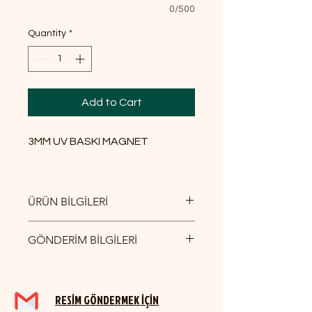
0/500
Quantity
*
Add to Cart
3MM UV BASKI MAGNET
ÜRÜN BİLGİLERİ
3MM UV BASKI MAGNET
GÖNDERİM BİLGİLERİ
YURTİÇİ KARGO İLE GÖNDERİM
SAĞLANMAKTADIR.
RESİM GÖNDERMEK İÇİN