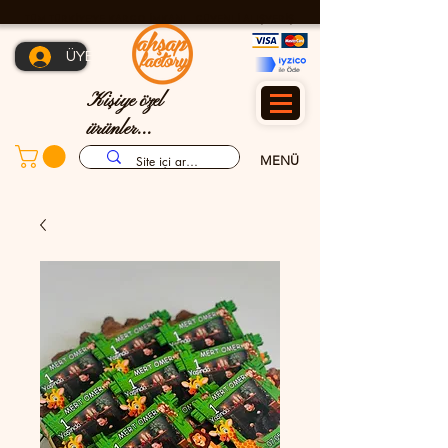
TÜM TÜRKİYE'YE KARGO İMKANI - GÜVENLİ ALIŞVERİŞ
ÜYE OL
Kişiye özel
ürünler...
MENÜ