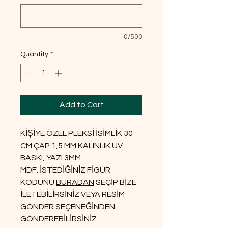
0/500
Quantity
*
Add to Cart
KİŞİYE ÖZEL PLEKSİ İSİMLİK 30
CM ÇAP 1,5 MM KALINLIK UV
BASKI, YAZI 3MM
MDF. İSTEDİĞİNİZ FİGÜR
KODUNU
BURADAN
SEÇİP BİZE
İLETEBİLİRSİNİZ VEYA RESİM
GÖNDER SEÇENEĞİNDEN
GÖNDEREBİLİRSİNİZ.