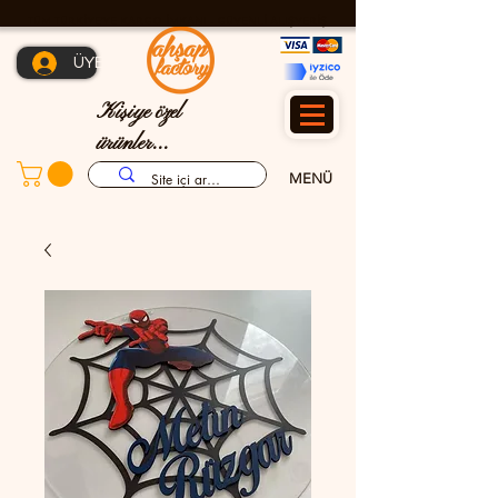
TÜM TÜRKİYE'YE KARGO İMKANI - GÜVENLİ ALIŞVERİŞ
ÜYE OL
Kişiye özel
ürünler...
MENÜ