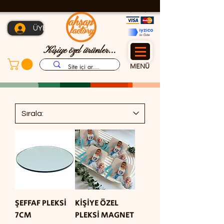
TÜM TÜRKİYE'YE KARGO İMKANI - GÜVENLİ ALIŞVERİŞ
ÜYE OL
Kişiye özel ürünler...
MENÜ
ŞEFFAF PLEKSİ
KİŞİYE ÖZEL
7CM
PLEKSİ MAGNET