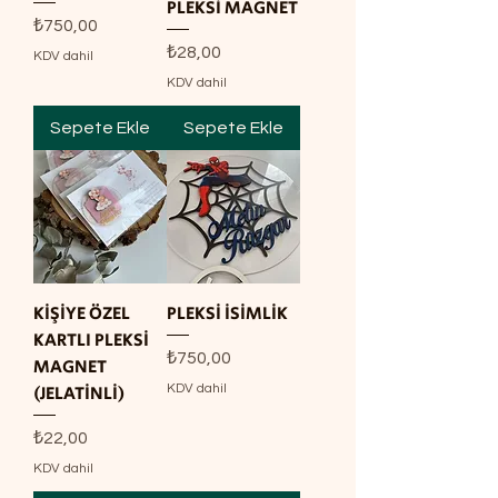
PLEKSİ MAGNET
Fiyat
₺750,00
Fiyat
₺28,00
KDV dahil
KDV dahil
Sepete Ekle
Sepete Ekle
KİŞİYE ÖZEL
PLEKSİ İSİMLİK
KARTLI PLEKSİ
Fiyat
₺750,00
MAGNET
KDV dahil
(JELATİNLİ)
Fiyat
₺22,00
KDV dahil