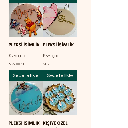
PLEKSİ İSİMLİK
PLEKSİ İSİMLİK
Fiyat
Fiyat
₺750,00
₺550,00
KDV dahil
KDV dahil
Sepete Ekle
Sepete Ekle
PLEKSİ İSİMLİK
KİŞİYE ÖZEL