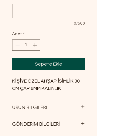
0/500
Adet
*
Sepete Ekle
KİŞİYE ÖZEL AHŞAP İSİMLİK 30
CM ÇAP 6MM KALINLIK
ÜRÜN BİLGİLERİ
30 CM YÜKSEKLİK 6MM KALINLIK
GÖNDERİM BİLGİLERİ
YURTİÇİ KARGO İLE GÖNDERİM