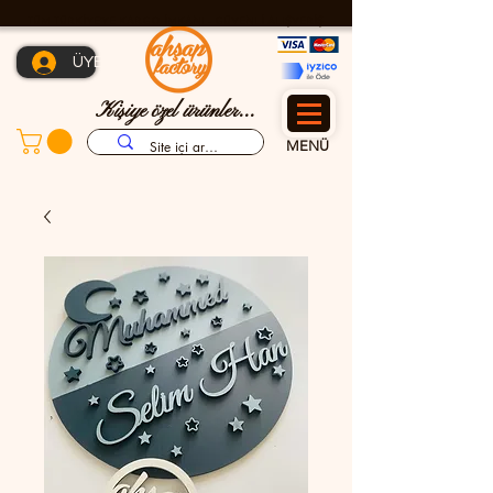
TÜM TÜRKİYE'YE KARGO İMKANI - GÜVENLİ ALIŞVERİŞ
ÜYE OL
Kişiye özel ürünler...
MENÜ